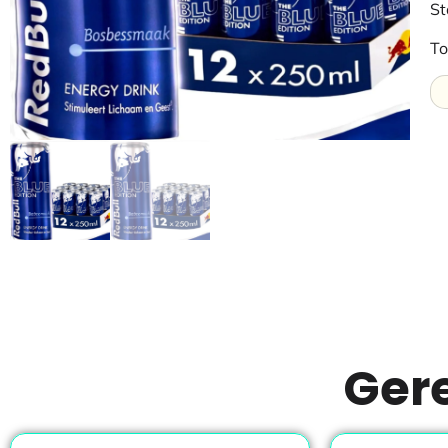
St
To
Ger