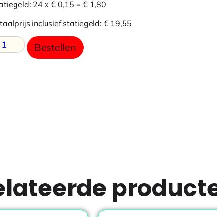
atiegeld: 24 x € 0,15 =
€
1,80
taalprijs inclusief statiegeld:
€
19,55
Bestellen
elateerde product