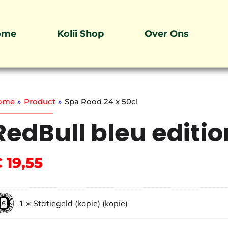
ome
Kolii Shop
Over Ons
ome
»
Product
»
Spa Rood 24 x 50cl
RedBull bleu edition
€
19,55
1
×
Statiegeld (kopie) (kopie)