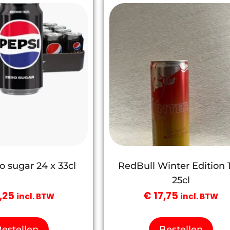
o sugar 24 x 33cl
RedBull Winter Edition 1
25cl
,25
€
17,75
incl. BTW
incl. BTW
estellen
Bestellen