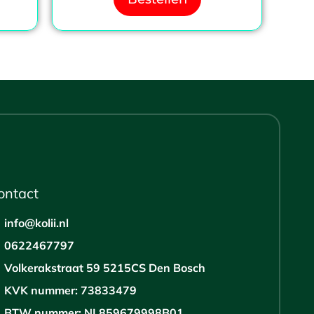
ontact
info@kolii.nl
0622467797
Volkerakstraat 59 5215CS Den Bosch
KVK nummer: 73833479
BTW nummer: NL859679998B01